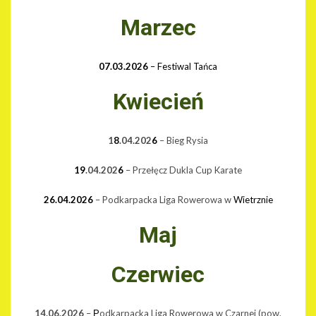
Marzec
07.03.2026
– Festiwal Tańca
Kwiecień
1
8
.04.202
6
– Bieg Rysia
19
.04.202
6
– Przełęcz Dukla Cup Karate
26.04.2026
– Podkarpacka Liga Rowerowa w
Wietrznie
Maj
Czerwiec
14.06.2026
–
odkarpacka Liga Rowerowa w Czarnej (pow.
P