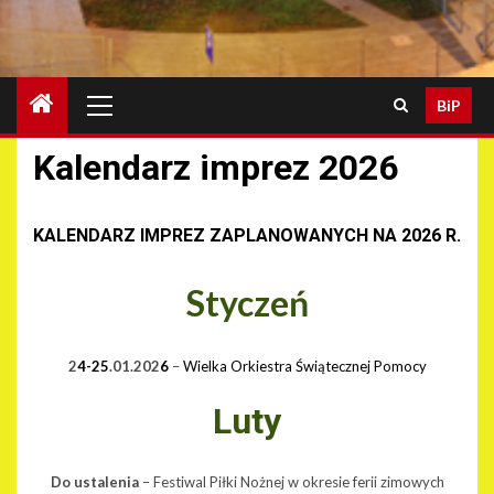
Menu
BiP
główne
Kalendarz imprez 2026
KALENDARZ IMPREZ ZAPLANOWANYCH NA 202
6
R.
Styczeń
2
4-25
.01.202
6
–
Wielka Orkiestra Świątecznej Pomocy
Luty
Do ustalenia
– Festiwal Piłki Nożnej w okresie ferii zimowych